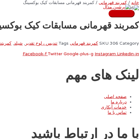
رش
خانه
/
کمربند قهرمانی
/ کمربند قهرمانی مسابقات کیک بوکسینگ
ه
حتوا
فهرست
اصلی
کمربند قهرمانی مسابقات کیک بوکسی
Category
306
SKU
کمربند قهرمانی
Tags
تندیس ، لوح تقدیر
,
شیلد
,
کمربتد
Facebook-f
Twitter
Google-plus-g
Instagram
Linkedin-in
لینک های مهم
صفحه اصلی
درباره ما
خدمات آبکاری
تماس با ما
با ما در ارتباط باشید