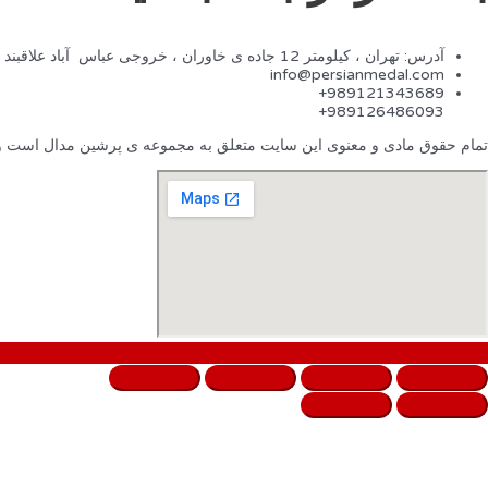
آدرس: تهران ، کیلومتر 12 جاده ی خاوران ، خروجی عباس آباد علاقبند ،میدان وحدت ، سمت چپ(جاده ی کمربندی) ، جنب درب نگهبانی شهرک صنعتی کاوه ، سوله 703
info@persianmedal.com
989121343689+
989126486093+
تمام حقوق مادی و معنوی این سایت متعلق به مجموعه ی پرشین مدال است و هر