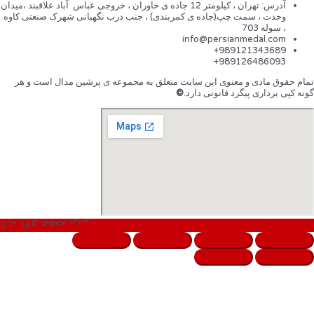
آدرس: تهران ، کیلومتر 12 جاده ی خاوران ، خروجی عباس آباد علاقبند ،میدان
وحدت ، سمت چپ(جاده ی کمربندی) ، جنب درب نگهبانی شهرک صنعتی کاوه
، سوله 703
info@persianmedal.com
989121343689+
989126486093+
تمام حقوق مادی و معنوی این سایت متعلق به مجموعه ی پرشین مدال است و هر
گونه کپی برداری پیگرد قانونی دارد.
©
به بالای صفحه بردن