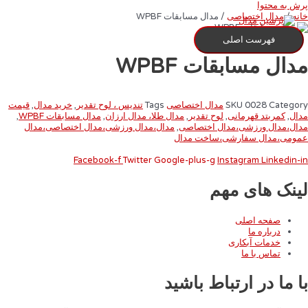
پرش به محتوا
خانه
/
مدال اختصاصی
/ مدال مسابقات WPBF
فهرست اصلی
مدال مسابقات WPBF
Category
0028
SKU
مدال اختصاصی
Tags
تندیس ، لوح تقدیر
,
خرید مدال
,
قیمت
مدال
,
کمربتد قهرمانی
,
لوح تقدیر
,
مدال طلا، مدال ارزان
,
مدال مسابقات WPBF
,
مدال،مدال ورزشی،مدال اختصاصی
,
مدال،مدال ورزشی،مدال اختصاصی،مدال
عمومی،مدال سفارشی،ساخت مدال
Facebook-f
Twitter
Google-plus-g
Instagram
Linkedin-in
لینک های مهم
صفحه اصلی
درباره ما
خدمات آبکاری
تماس با ما
با ما در ارتباط باشید