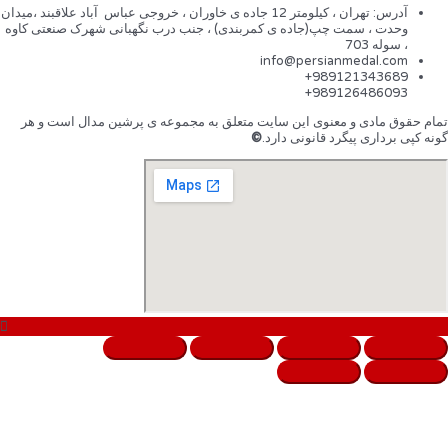
آدرس: تهران ، کیلومتر 12 جاده ی خاوران ، خروجی عباس آباد علاقبند ،میدان
وحدت ، سمت چپ(جاده ی کمربندی) ، جنب درب نگهبانی شهرک صنعتی کاوه
، سوله 703
info@persianmedal.com
989121343689+
989126486093+
تمام حقوق مادی و معنوی این سایت متعلق به مجموعه ی پرشین مدال است و هر
گونه کپی برداری پیگرد قانونی دارد.
©
بردن
صفحه
بالای
به