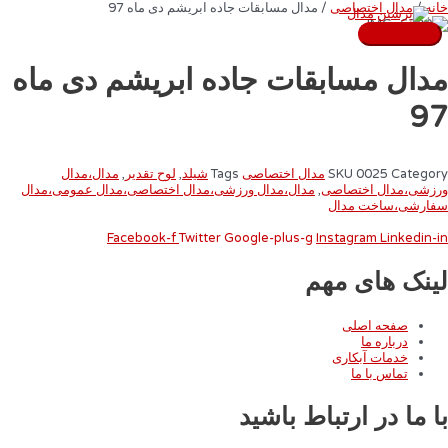
رش
خانه
/
مدال اختصاصی
/ مدال مسابقات جاده ابریشم دی ماه 97
ه
حتوا
فهرست
اصلی
مدال مسابقات جاده ابریشم دی ماه
97
Category
0025
SKU
مدال اختصاصی
Tags
شیلد
,
لوح تقدیر
,
مدال،مدال
ورزشی،مدال اختصاصی
,
مدال،مدال ورزشی،مدال اختصاصی،مدال عمومی،مدال
سفارشی،ساخت مدال
Facebook-f
Twitter
Google-plus-g
Instagram
Linkedin-in
لینک های مهم
صفحه اصلی
درباره ما
خدمات آبکاری
تماس با ما
با ما در ارتباط باشید