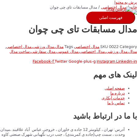
پرش به محتوا
خانه
/
مدال اختصاصی
/ مدال مسابقات تای چی چوان
فهرست اصلی
مدال مسابقات تای چی چوان
Category
0022
SKU
مدال اختصاصی
Tags
مدال،مدال ورزشی،مدال اختصاصی
,
مدال،مدال ورزشی،مدال اختصاصی،مدال عمومی،مدال سفارشی،ساخت مدال
Facebook-f
Twitter
Google-plus-g
Instagram
Linkedin-in
لینک های مهم
صفحه اصلی
درباره ما
خدمات آبکاری
تماس با ما
با ما در ارتباط باشید
آدرس: تهران ، کیلومتر 12 جاده ی خاوران ، خروجی عباس آباد علاقبند ،میدان
وحدت ، سمت چپ(جاده ی کمربندی) ، جنب درب نگهبانی شهرک صنعتی کاوه