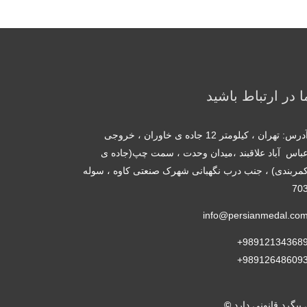
ما در ارتباط باشید
آدرس: تهران ، کیلومتر 12 جاده ی خاوران ، خروجی
باس آباد علاقبند ،میدان وحدت ، سمت چپ(جاده ی
مربندی) ، جنب درب نگهبانی شهرک صنعتی کاوه ، سوله
70
info@persianmedal.co
989121343689
989126486093
گرد قانونی دارد.
©