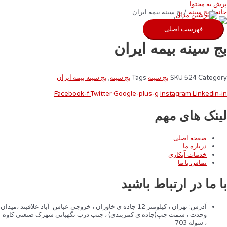
پرش به محتوا
خانه
/
بج سینه
/ بج سینه بیمه ایران
فهرست اصلی
بج سینه بیمه ایران
Category
524
SKU
بج سینه
Tags
بج سینه
,
بج سینه بیمه ایران
Facebook-f
Twitter
Google-plus-g
Instagram
Linkedin-in
لینک های مهم
صفحه اصلی
درباره ما
خدمات آبکاری
تماس با ما
با ما در ارتباط باشید
آدرس: تهران ، کیلومتر 12 جاده ی خاوران ، خروجی عباس آباد علاقبند ،میدان
وحدت ، سمت چپ(جاده ی کمربندی) ، جنب درب نگهبانی شهرک صنعتی کاوه
، سوله 703