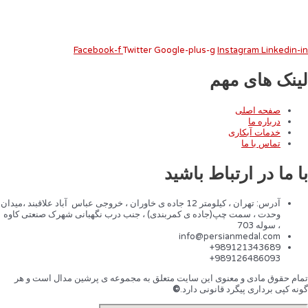
Facebook-f
Twitter
Google-plus-g
Instagram
Linkedin-i
ینک های مهم
صفحه اصلی
درباره ما
خدمات آبکاری
تماس با ما
ا ما در ارتباط باشید
آدرس: تهران ، کیلومتر 12 جاده ی خاوران ، خروجی عباس آباد علاقبند ،میدان
وحدت ، سمت چپ(جاده ی کمربندی) ، جنب درب نگهبانی شهرک صنعتی کاوه
، سوله 703
info@persianmedal.com
989121343689+
989126486093+
مام حقوق مادی و معنوی این سایت متعلق به مجموعه ی پرشین مدال است و هر
ونه کپی برداری پیگرد قانونی دارد.
©