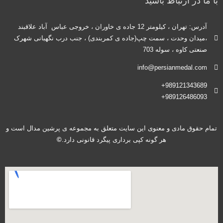
با ما در ارتباط باشید
آدرس: تهران ، کیلومتر 12 جاده ی خاوران ، خروجی عباس آباد علاقبند
،میدان وحدت ، سمت چپ(جاده ی کمربندی) ، جنب درب نگهبانی شهرک
صنعتی کاوه ، سوله 703
info@persianmedal.com
989121343689+
989126486093+
تمام حقوق مادی و معنوی این سایت متعلق به مجموعه ی پرشین مدال است و
هر گونه کپی برداری پیگرد قانونی دارد.
©