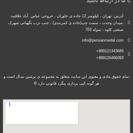
با ما در ارتباط باشید
آدرس: تهران ، کیلومتر 12 جاده ی خاوران ، خروجی عباس آباد علاقبند
،میدان وحدت ، سمت چپ(جاده ی کمربندی) ، جنب درب نگهبانی شهرک
صنعتی کاوه ، سوله 703
info@persianmedal.com
989121343689+
989126486093+
تمام حقوق مادی و معنوی این سایت متعلق به مجموعه ی پرشین مدال است و
هر گونه کپی برداری پیگرد قانونی دارد.
©