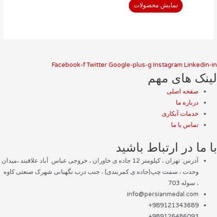
نمایش محصولات
Facebook-f
Twitter
Google-plus-g
Instagram
Linkedin-in
لینک های مهم
صفحه اصلی
درباره ما
خدمات آبکاری
تماس با ما
با ما در ارتباط باشید
آدرس: تهران ، کیلومتر 12 جاده ی خاوران ، خروجی عباس آباد علاقبند ،میدان
وحدت ، سمت چپ(جاده ی کمربندی) ، جنب درب نگهبانی شهرک صنعتی کاوه
، سوله 703
info@persianmedal.com
989121343689+
989126486093+