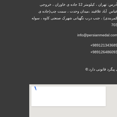
آدرس: تهران ، کیلومتر 12 جاده ی خاوران ، خروجی
باس آباد علاقبند ،میدان وحدت ، سمت چپ(جاده ی
مربندی) ، جنب درب نگهبانی شهرک صنعتی کاوه ، سوله
70
info@persianmedal.co
989121343689
989126486093
گرد قانونی دارد.
©