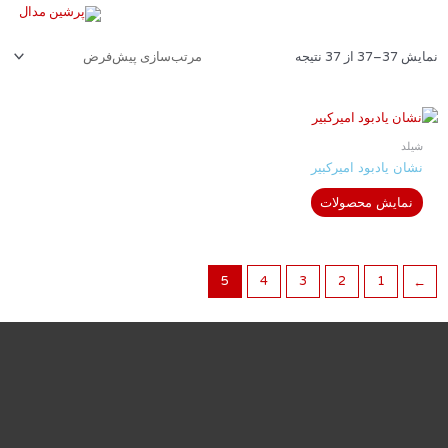
نمایش 37–37 از 37 نتیجه
شیلد
نشان یادبود امیرکبیر
نمایش محصولات
5
4
3
2
1
→